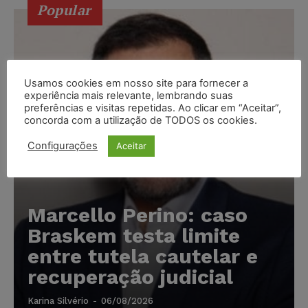
Popular
Usamos cookies em nosso site para fornecer a
experiência mais relevante, lembrando suas
preferências e visitas repetidas. Ao clicar em “Aceitar”,
concorda com a utilização de TODOS os cookies.
Configurações
Aceitar
Marcello Perino: caso
Braskem testa limite
entre tutela cautelar e
recuperação judicial
Karina Silvério
-
06/08/2026