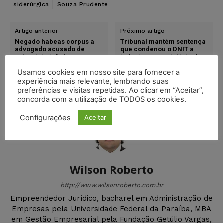
siderúrgica
Souza Prudente
Artigo anterior
Próximo artigo
Negado habeas corpus a
Tribunal mantém sentença
advogado acusado de
que condenou o DNIT a
patrocínio infiel e
indenizar proprietária de
apropriação indébita
terra desapropriada para
construção de rodovia
Usamos cookies em nosso site para fornecer a
experiência mais relevante, lembrando suas
preferências e visitas repetidas. Ao clicar em “Aceitar”,
concorda com a utilização de TODOS os cookies.
Configurações
Aceitar
Wilson Roberto
http://www.wilsonroberto.com.br
Empreendedor Jurídico, bacharel em Administração de
Empresas pela Universidade Federal da Paraíba, MBA
em Gestão Empresarial pela Fundação Getúlio Vargas,