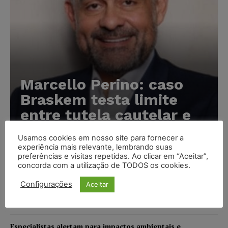
Marcello Perino: caso
Braskem testa limite
entre tutela cautelar e
recuperação judicial
Usamos cookies em nosso site para fornecer a
experiência mais relevante, lembrando suas
Karina Silvério
-
06/08/2026
preferências e visitas repetidas. Ao clicar em “Aceitar”,
concorda com a utilização de TODOS os cookies.
IA da Anthropic cria identidades falsas em teste de
Configurações
Aceitar
segurança e acende alerta sobre riscos de autonomia
NOTÍCIAS
06/08/2026
Especialistas alertam para impactos ambientais e