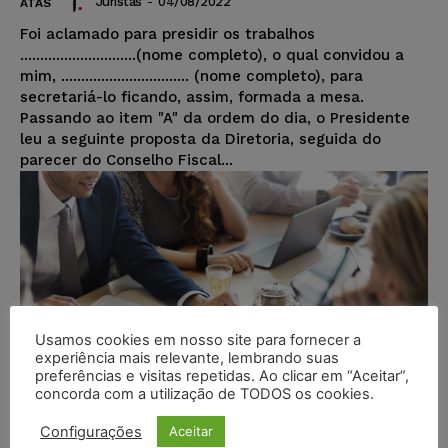
Juristas
-
04/08/2022
ATAS
Foi aclamado para presidir os trabalhos
.............................(nome completo), o qual convidou a
mim, ................................ (nome completo), para
secretariá-lo ficando, assim, formada a mesa.
Passando ao item "A" da ordem do dia, o Presidente
leu a seguinte proposta da Diretoria, seguida do
parecer do Conselho Fiscal...
Usamos cookies em nosso site para fornecer a
experiência mais relevante, lembrando suas
preferências e visitas repetidas. Ao clicar em “Aceitar”,
concorda com a utilização de TODOS os cookies.
Configurações
Aceitar