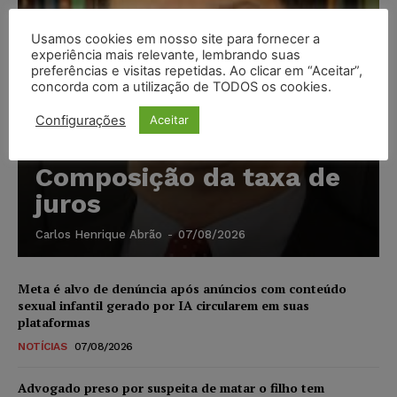
Usamos cookies em nosso site para fornecer a
experiência mais relevante, lembrando suas
preferências e visitas repetidas. Ao clicar em “Aceitar”,
concorda com a utilização de TODOS os cookies.
Configurações
Aceitar
Composição da taxa de
juros
Carlos Henrique Abrão
-
07/08/2026
Meta é alvo de denúncia após anúncios com conteúdo
sexual infantil gerado por IA circularem em suas
plataformas
NOTÍCIAS
07/08/2026
Advogado preso por suspeita de matar o filho tem