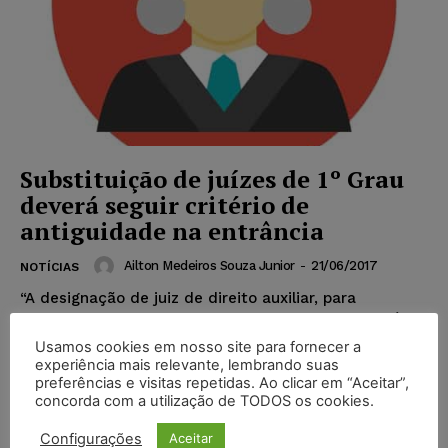
Substituição de juízes de 1º Grau
deverá seguir critério de
antiguidade na entrância
Ailton Medeiros Souza Junior
-
21/06/2017
NOTÍCIAS
“A designação de juiz de direito auxiliar, para
substituir os magistrados, nas suas faltas temporárias
e ocasionais, obedecerá ao critério de antiguidade na
Usamos cookies em nosso site para fornecer a
entrância.”....
experiência mais relevante, lembrando suas
preferências e visitas repetidas. Ao clicar em “Aceitar”,
concorda com a utilização de TODOS os cookies.
Popular
Configurações
Aceitar