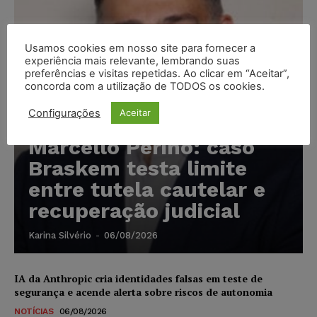
Usamos cookies em nosso site para fornecer a
experiência mais relevante, lembrando suas
preferências e visitas repetidas. Ao clicar em “Aceitar”,
concorda com a utilização de TODOS os cookies.
Configurações
Aceitar
Marcello Perino: caso
Braskem testa limite
entre tutela cautelar e
recuperação judicial
Karina Silvério
-
06/08/2026
IA da Anthropic cria identidades falsas em teste de
segurança e acende alerta sobre riscos de autonomia
NOTÍCIAS
06/08/2026