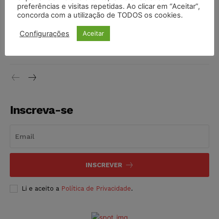
preferências e visitas repetidas. Ao clicar em “Aceitar”,
DIREITO TRIBUTÁRIO
07/08/2026
concorda com a utilização de TODOS os cookies.
Justiça do Trabalho mantém justa causa de empregado que
Configurações
Aceitar
vendia canetas emagrecedoras no local de trabalho
NOTÍCIAS
07/08/2026
Inscreva-se
INSCREVER
Li e aceito a
Política de Privacidade
.