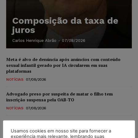
Composição da taxa de
juros
Carlos Henrique Abrão
-
07/08/2026
Meta é alvo de denúncia após anúncios com conteúdo
sexual infantil gerado por IA circularem em suas
plataformas
NOTÍCIAS
07/08/2026
Advogado preso por suspeita de matar o filho tem
inscrição suspensa pela OAB-TO
NOTÍCIAS
07/08/2026
STF amplia isenção de IBS e CBS na compra de veículos
novos para pessoas com deficiência e autistas de todos os
Usamos cookies em nosso site para fornecer a
níveis
experiência mais relevante, lembrando suas