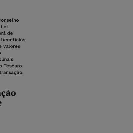
Conselho
 Lei
erá de
 benefícios
e valores
s
bunais
do Tesouro
transação.
ação
e