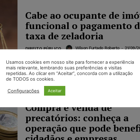
Cabe ao ocupante de imó
funcional o pagamento 
taxa de zeladoria
Wilson Furtado Roberto
-
21/09/2
DIREITO PÚBLICO
Gastos com a zeladoria do imóvel funcional s
Usamos cookies em nosso site para fornecer a experiência
responsabilidade do ocupante do bem, e o p
mais relevante, lembrando suas preferências e visitas
deve ser realizado por meio de desconto na f
repetidas. Ao clicar em “Aceitar”, concorda com a utilização
pagamento através de documento de arrecad
de TODOS os cookies.
Tesouro Nacional...
Configurações
Aceitar
Compra e venda de
precatórios: conheça a
operação que pode benefi
cidadãos e empresas