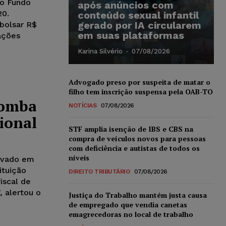
o Fundo
após anúncios com
20.
conteúdo sexual infantil
gerado por IA circularem
mbolsar R$
em suas plataformas
ações
Karina Silvério
-
07/08/2026
Advogado preso por suspeita de matar o
filho tem inscrição suspensa pela OAB-TO
bomba
NOTÍCIAS
07/08/2026
cional
STF amplia isenção de IBS e CBS na
compra de veículos novos para pessoas
com deficiência e autistas de todos os
níveis
rovado em
ituição
DIREITO TRIBUTÁRIO
07/08/2026
iscal de
 alertou o
Justiça do Trabalho mantém justa causa
de empregado que vendia canetas
emagrecedoras no local de trabalho