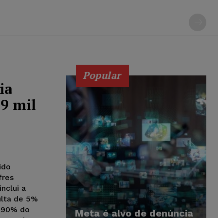
Popular
ia
39 mil
ido
fres
nclui a
ulta de 5%
6,90% do
Meta é alvo de denúncia