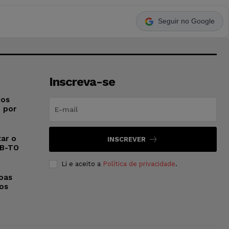
Seguir no Google
Inscreva-se
ios
o por
ar o
INSCREVER
AB-TO
Li e aceito a
Política de privacidade
.
oas
 os