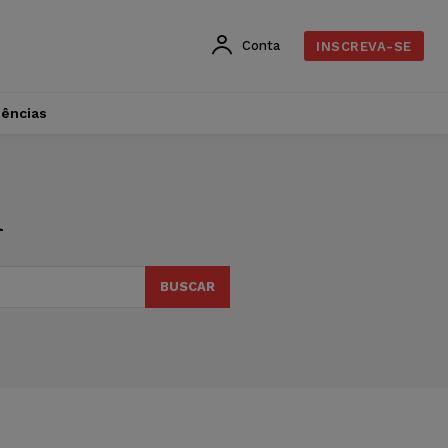
Conta
INSCREVA-SE
dências
l
BUSCAR