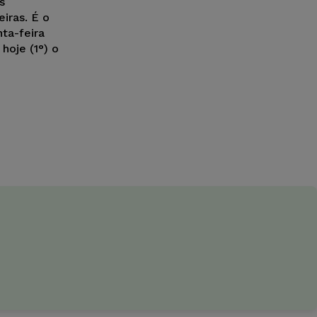
s
iras. É o
ta-feira
hoje (1°) o