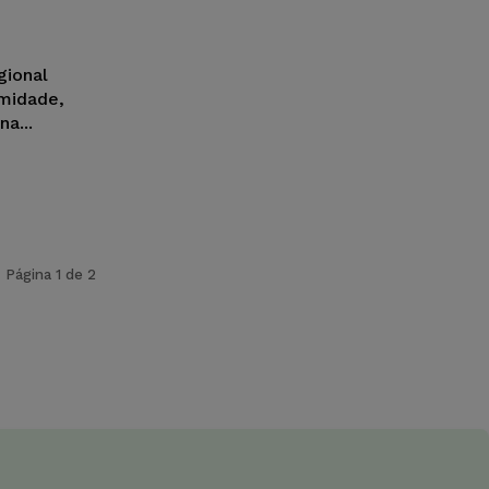
gional
imidade,
a...
Página 1 de 2