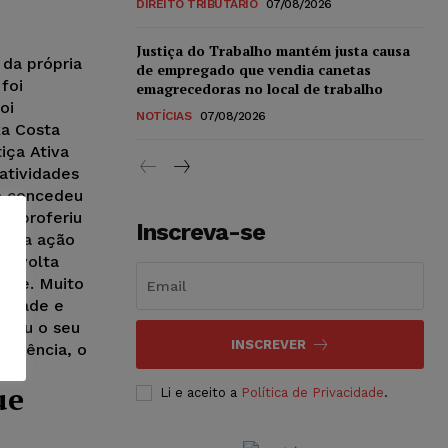
DIREITO TRIBUTÁRIO
07/08/2026
Justiça do Trabalho mantém justa causa
 da própria
de empregado que vendia canetas
foi
emagrecedoras no local de trabalho
oi
NOTÍCIAS
07/08/2026
ka Costa
iça Ativa
atividades
da concedeu
za proferiu
Inscreva-se
as na ação
or volta
arde. Muito
ontade e
nsou o seu
INSCREVER
udiência, o
ue
Li e aceito a
Política de Privacidade
.