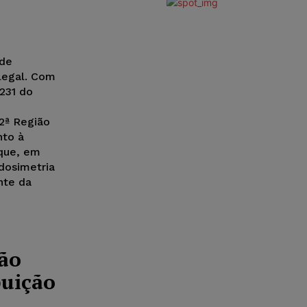
ode
legal. Com
231 do
 2ª Região
nto à
 que, em
 dosimetria
nte da
ão
buição