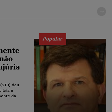
Popular
mente
 não
njúria
 (STJ) deu
iária e
mente da