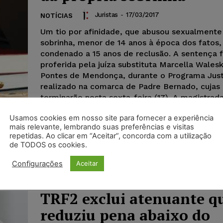
Juristas
-
17/03/2017
NOTÍCIAS
Um tio por afinidade, que abusou sexualmente
sobrinha, menor de 14 anos à época dos fatos, 
condenado a 15 anos de reclusão. A sentença f
proferida pela juíza substituta Marcella Wales
Pontes de Mendonça, durante o Programa Just
realizado na comarca de Padre Bernado, cujas 
terminarão nesta sexta-feira (17). A magistra
ao réu o direito de recorrer em liberdade. A juí
Usamos cookies em nosso site para fornecer a experiência
a sentença após ouvir as testemunhas arrolad
mais relevante, lembrando suas preferências e visitas
penal e a vítima, em audiência que começou p
repetidas. Ao clicar em “Aceitar”, concorda com a utilização
das 10 da manhã e se estendeu durante toda t
de TODOS os cookies.
sensível e preocupada em deixar a criança à v
sem a presença masculina, a magistrada dispe
Configurações
Aceitar
assistente, permanecendo apenas, na sala de a
advogado do réu.
TRF2 exclui atenuante q
reduziu pena abaixo do