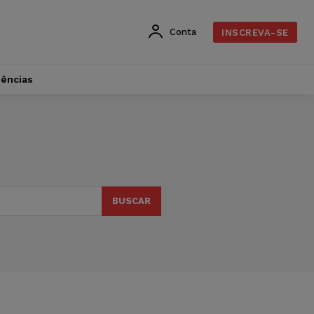
Conta
INSCREVA-SE
dências
BUSCAR