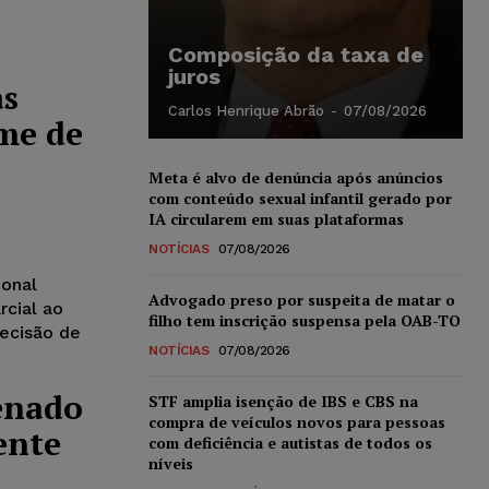
Composição da taxa de
juros
as
Carlos Henrique Abrão
-
07/08/2026
me de
Meta é alvo de denúncia após anúncios
com conteúdo sexual infantil gerado por
IA circularem em suas plataformas
NOTÍCIAS
07/08/2026
ional
Advogado preso por suspeita de matar o
rcial ao
filho tem inscrição suspensa pela OAB-TO
ecisão de
NOTÍCIAS
07/08/2026
enado
STF amplia isenção de IBS e CBS na
compra de veículos novos para pessoas
ente
com deficiência e autistas de todos os
níveis