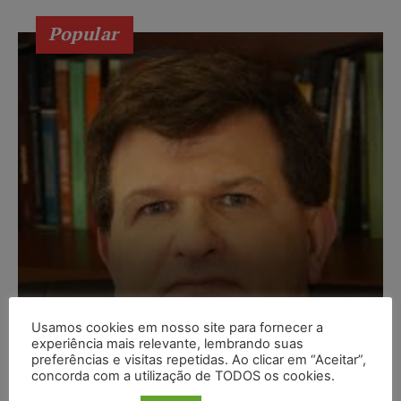
Popular
Usamos cookies em nosso site para fornecer a
experiência mais relevante, lembrando suas
Composição da taxa de
preferências e visitas repetidas. Ao clicar em “Aceitar”,
juros
concorda com a utilização de TODOS os cookies.