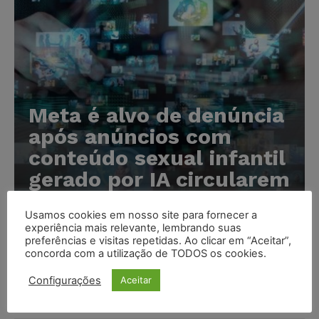
Meta é alvo de denúncia
após anúncios com
conteúdo sexual infantil
gerado por IA circularem
em suas plataformas
Usamos cookies em nosso site para fornecer a
Karina Silvério
-
07/08/2026
experiência mais relevante, lembrando suas
preferências e visitas repetidas. Ao clicar em “Aceitar”,
concorda com a utilização de TODOS os cookies.
Advogado preso por suspeita de matar o filho tem
Configurações
Aceitar
inscrição suspensa pela OAB-TO
NOTÍCIAS
07/08/2026