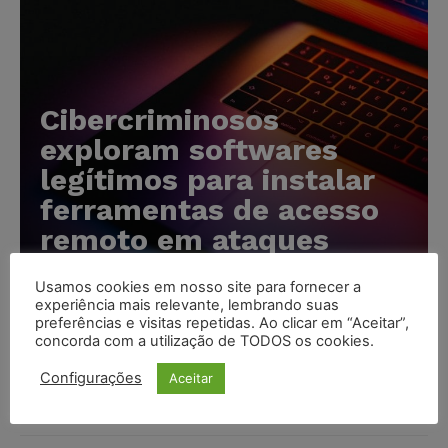
Cibercriminosos
exploram softwares
legítimos para instalar
ferramentas de acesso
remoto em ataques
silenciosos
Usamos cookies em nosso site para fornecer a
experiência mais relevante, lembrando suas
Karina Silvério
-
05/08/2026
preferências e visitas repetidas. Ao clicar em “Aceitar”,
concorda com a utilização de TODOS os cookies.
Anvisa prevê novas aprovações de canetas emagrecedoras
Configurações
Aceitar
e reforça combate ao mercado ilegal
NOTÍCIAS
05/08/2026