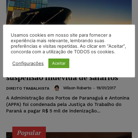
Usamos cookies em nosso site para fornecer a
experiência mais relevante, lembrando suas
preferências e visitas repetidas. Ao clicar em “Aceitar”,
concorda com a utilização de TODOS os cookies.
Configurações
Aceitar
Portuário será indenizado por
suspensão indevida de salários
Wilson Roberto
-
19/01/2017
DIREITO TRABALHISTA
A Administração dos Portos de Paranaguá e Antonina
(APPA) foi condenada pela Justiça do Trabalho do
Paraná a pagar R$ 5 mil de indenização...
Popular