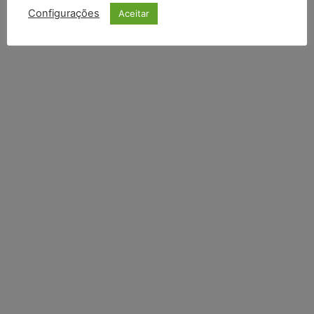
Configurações
Aceitar
Li e aceito a
Política de Privacidade
.