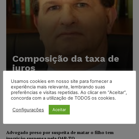
Composição da taxa de
juros
Carlos Henrique Abrão
-
07/08/2026
Usamos cookies em nosso site para fornecer a
experiência mais relevante, lembrando suas
preferências e visitas repetidas. Ao clicar em “Aceitar”,
Meta é alvo de denúncia após anúncios com conteúdo
concorda com a utilização de TODOS os cookies.
sexual infantil gerado por IA circularem em suas
plataformas
Configurações
Aceitar
NOTÍCIAS
07/08/2026
Advogado preso por suspeita de matar o filho tem
inscrição suspensa pela OAB-TO