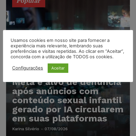
Popular
Usamos cookies em nosso site para fornecer a
experiência mais relevante, lembrando suas
preferências e visitas repetidas. Ao clicar em “Aceitar”,
concorda com a utilização de TODOS os cookies.
Configurações
Aceitar
Meta é alvo de denúncia
após anúncios com
conteúdo sexual infantil
gerado por IA circularem
em suas plataformas
Karina Silvério
-
07/08/2026