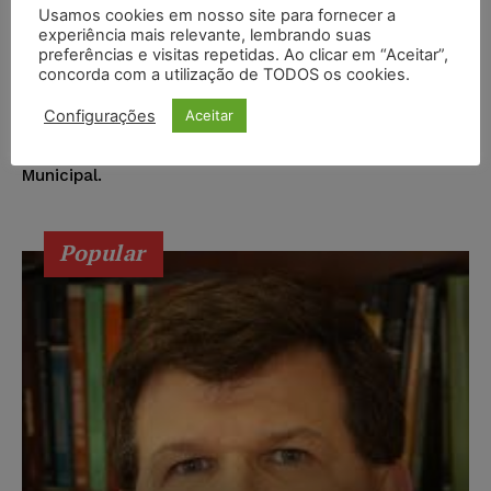
Juristas
-
17/05/2017
NOTÍCIAS
Usamos cookies em nosso site para fornecer a
experiência mais relevante, lembrando suas
A juíza Anna Carolinne Licasalio da Costa, da 1ª Vara
preferências e visitas repetidas. Ao clicar em “Aceitar”,
Cível de Barra Mansa, esclarece serem inverídicas as
concorda com a utilização de TODOS os cookies.
informações divulgadas pelo vereador Carlos Roberto
de Carvalho, o “Roberto Beleza”, numa postagem feita
Configurações
Aceitar
no Facebook do parlamentar sobre uma reunião com o
prefeito Rodrigo Drable e uma comitiva da Câmara
Municipal.
Popular