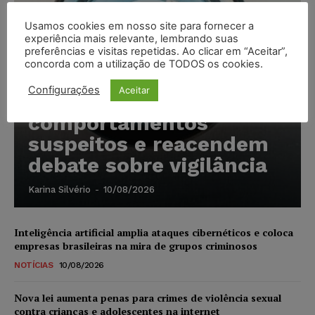
Usamos cookies em nosso site para fornecer a
experiência mais relevante, lembrando suas
preferências e visitas repetidas. Ao clicar em “Aceitar”,
concorda com a utilização de TODOS os cookies.
Câmeras com IA
Configurações
Aceitar
identificam
comportamentos
suspeitos e reacendem
debate sobre vigilância
Karina Silvério
-
10/08/2026
Inteligência artificial amplia ataques cibernéticos e coloca
empresas brasileiras na mira de grupos criminosos
NOTÍCIAS
10/08/2026
Nova lei aumenta penas para crimes de violência sexual
contra crianças e adolescentes na internet