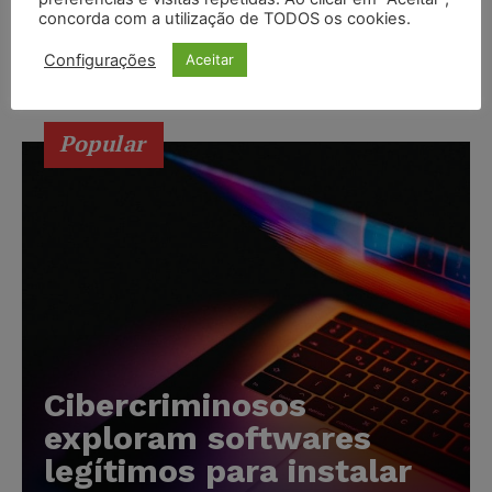
concorda com a utilização de TODOS os cookies.
A 8ª Câmara do Tribunal Regional do Trabalho da 15ª
Região (TRT-15) deu provimento parcial ao recurso da
Configurações
Aceitar
empresa Via Varejo S/A que administra...
Popular
Cibercriminosos
exploram softwares
legítimos para instalar