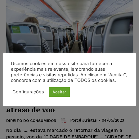
Usamos cookies em nosso site para fornecer a
experiência mais relevante, lembrando suas
preferências e visitas repetidas. Ao clicar em “Aceitar”,
concorda com a utilização de TODOS os cookies.
Modelo de Petição – Ação de
Configurações
Aceitar
reparação de danos morais por
atraso de voo
Portal Juristas
-
04/05/2023
DIREITO DO CONSUMIDOR
No dia ...., estava marcado o retornar da viagem a
passeio, voo da "CIDADE DE EMBARQUE" – "CIDADE DE