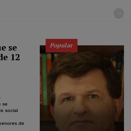
Popular
e se
de 12
e
e se
e social
 menores de