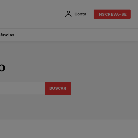
Conta
INSCREVA-SE
dências
o
BUSCAR