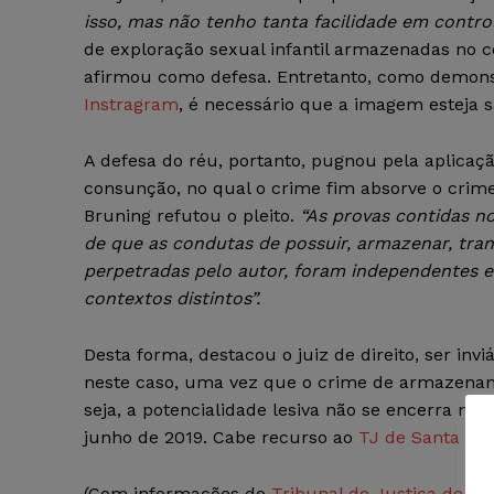
isso, mas não tenho tanta facilidade em contro
de exploração sexual infantil armazenadas no
afirmou como defesa. Entretanto, como demonstr
Instragram
, é necessário que a imagem esteja s
A defesa do réu, portanto, pugnou pela aplicaçã
consunção, no qual o crime fim absorve o crime
Bruning refutou o pleito.
“As provas contidas n
de que as condutas de possuir, armazenar, trans
perpetradas pelo autor, foram independentes 
contextos distintos”.
Desta forma, destacou o juiz de direito, ser inv
neste caso, uma vez que o crime de armazena
seja, a potencialidade lesiva não se encerra na 
junho de 2019. Cabe recurso ao
TJ de Santa Cat
(Com informações do
Tribunal de Justiça de Sa