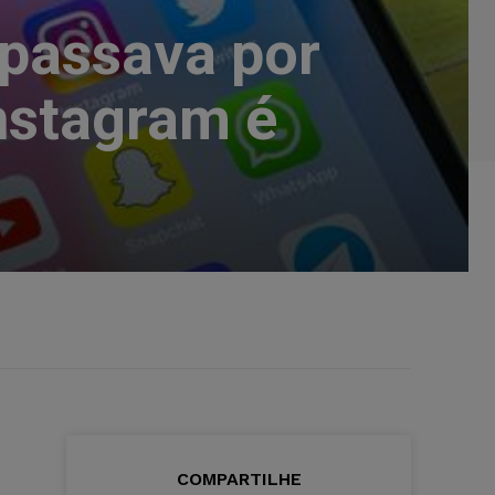
 passava por
nstagram é
COMPARTILHE