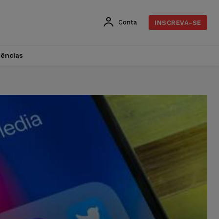
Conta
INSCREVA-SE
dências