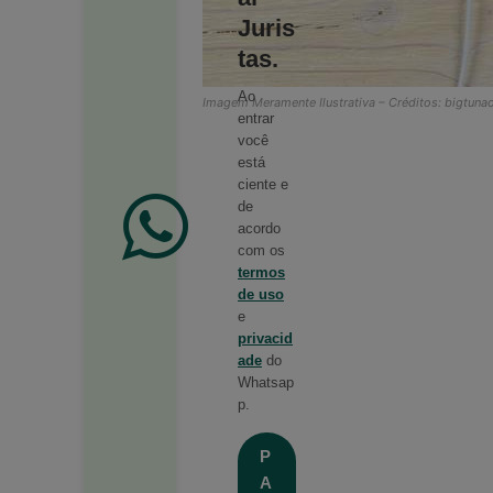
Juris
tas.
Ao
Imagem Meramente Ilustrativa – Créditos: bigtunao
entrar
você
está
ciente e
de
acordo
com os
termos
de uso
e
privacid
ade
do
Whatsap
p.
P
A