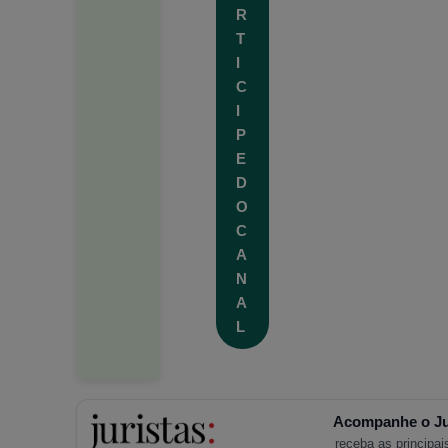
R
T
I
C
I
P
E
D
O
C
A
N
A
L
Acompanhe o Ju
receba as principais