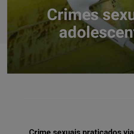
Crimes sexu
adolescen
Crime sexuais praticados via