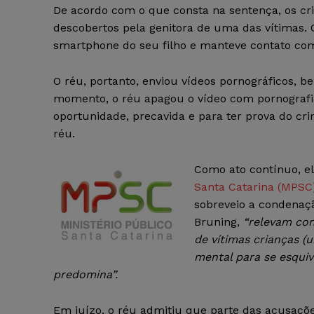
De acordo com o que consta na sentença, os cr
descobertos pela genitora de uma das vítimas
smartphone do seu filho e manteve contato co
O réu, portanto, enviou vídeos pornográficos,
momento, o réu apagou o vídeo com pornografia
oportunidade, precavida e para ter prova do cr
réu.
Como ato contínuo, ela
Santa Catarina (MPSC
sobreveio a condenaç
Bruning,
“relevam con
de vítimas crianças (
mental para se esquiv
predomina”.
Em juízo, o réu admitiu que parte das acusaçõe