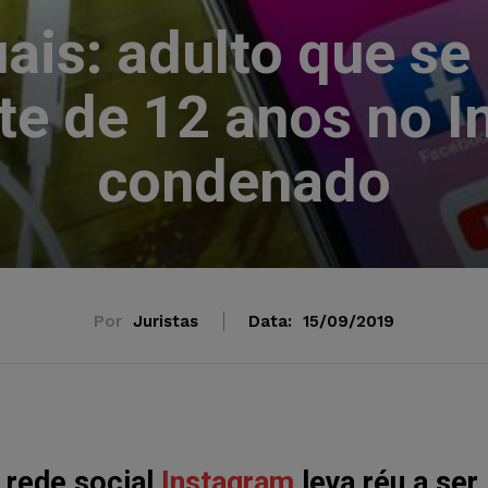
ais: adulto que se
te de 12 anos no I
condenado
Por
Juristas
Data:
15/09/2019
 rede social
Instagram
leva réu a ser