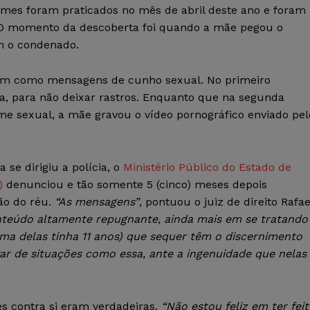
imes foram praticados no mês de abril deste ano e foram
. O momento da descoberta foi quando a mãe pegou o
m o condenado.
 bem como mensagens de cunho sexual. No primeiro
, para não deixar rastros. Enquanto que na segunda
ime sexual, a mãe gravou o vídeo pornográfico enviado pel
 se dirigiu a polícia, o
Ministério Público do Estado de
)
denunciou e tão somente 5 (cinco) meses depois
ão do réu.
“As mensagens”
, pontuou o juiz de direito Rafae
teúdo altamente repugnante, ainda mais em se tratando
uma delas tinha 11 anos) que sequer têm o discernimento
ar de situações como essa, ante a ingenuidade que nelas
s contra si eram verdadeiras.
“Não estou feliz em ter fei