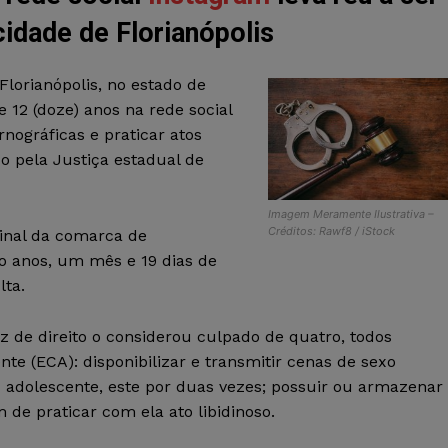
idade de Florianópolis
lorianópolis, no estado de
 12 (doze) anos na rede social
nográficas e praticar atos
o pela Justiça estadual de
Imagem Meramente Ilustrativa –
Créditos: Rawf8 / iStock
minal da comarca de
o anos, um mês e 19 dias de
lta.
iz de direito o considerou culpado de quatro, todos
nte (ECA): disponibilizar e transmitir cenas de sexo
u adolescente, este por duas vezes; possuir ou armazenar
 de praticar com ela ato libidinoso.