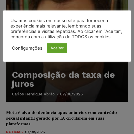
Usamos cookies em nosso site para fornecer a
experiência mais relevante, lembrando suas
preferências e visitas repetidas. Ao clicar em “Aceitar”,
concorda com a utilização de TODOS os cookies.
Configurações
Aceitar
Composição da taxa de
juros
Carlos Henrique Abrão
-
07/08/2026
Meta é alvo de denúncia após anúncios com conteúdo
sexual infantil gerado por IA circularem em suas
plataformas
NOTÍCIAS
07/08/2026