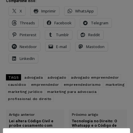
Compartilhe isso:
X
Imprimir
WhatsApp
Threads
Facebook
Telegram
Pinterest
Tumblr
Reddit
Nextdoor
E-mail
Mastodon
LinkedIn
TAGS
advogada
advogado
advogado empreendedor
causídico
empreendedor
empreendedorismo
marketing
marketing jurídico
marketing para advocacia
profissional do direito
Artigo anterior
Próximo artigo
Lei altera Código Civil e
Tecnologia no Direito: O
proíbe casamento com
Whatsapp e o Código de
menores de 16 anos
Ética da OAB