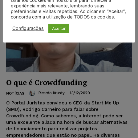
Usamos cookies em nosso site para fornecer a
experiência mais relevante, lembrando suas
preferências e visitas repetidas. Ao clicar em “Aceitar”,
concorda com a utilização de TODOS os cookies.
Configurações
Aceitar
O que é Crowdfunding
Ricardo Krusty
-
13/12/2020
NOTÍCIAS
O Portal Juristas convidou o CEO da Start Me Up
(SMU), Rodrigo Carneiro para falar sobre
Crowdfunding. Como sabemos, a internet pode ser
uma excelente aliada na hora de buscar alternativas
de financiamento para realizar projetos
empreendedores que estão no papel. Há diversas