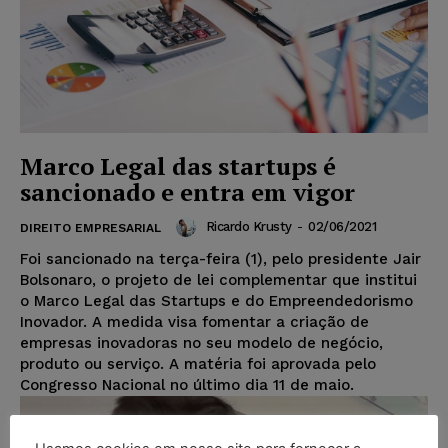
Marco Legal das startups é
sancionado e entra em vigor
Ricardo Krusty
-
02/06/2021
DIREITO EMPRESARIAL
Foi sancionado na terça-feira (1), pelo presidente Jair
Bolsonaro, o projeto de lei complementar que institui
o Marco Legal das Startups e do Empreendedorismo
Inovador. A medida visa fomentar a criação de
empresas inovadoras no seu modelo de negócio,
produto ou serviço. A matéria foi aprovada pelo
Congresso Nacional no último dia 11 de maio.