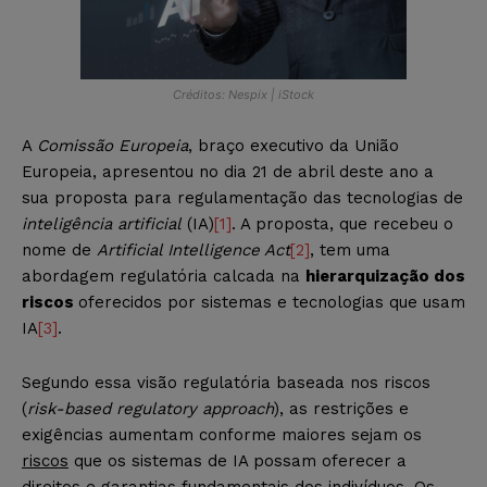
Créditos: Nespix | iStock
A
Comissão Europeia
, braço executivo da União
Europeia, apresentou no dia 21 de abril deste ano a
sua proposta para regulamentação das tecnologias de
inteligência artificial
(IA)
[1]
. A proposta, que recebeu o
nome de
Artificial Intelligence Act
[2]
, tem uma
abordagem regulatória calcada na
hierarquização dos
riscos
oferecidos por sistemas e tecnologias que usam
IA
[3]
.
Segundo essa visão regulatória baseada nos riscos
(
risk-based regulatory approach
), as restrições e
exigências aumentam conforme maiores sejam os
riscos
que os sistemas de IA possam oferecer a
direitos e garantias fundamentais dos indivíduos. Os