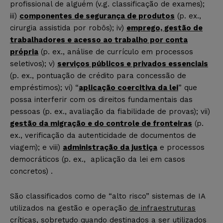
profissional de alguém (v.g. classificação de exames);
iii)
componentes de segurança de produtos
(p. ex.,
cirurgia assistida por robôs); iv)
emprego, gestão de
trabalhadores e acesso ao trabalho por conta
própria
(p. ex., análise de currículo em processos
seletivos); v)
serviços públicos e privados essenciais
(p. ex., pontuação de crédito para concessão de
empréstimos); vi) “
aplicação coercitiva da lei
” que
possa interferir com os direitos fundamentais das
pessoas (p. ex., avaliação da fiabilidade de provas); vii)
gestão da migração e do controle de fronteiras
(p.
ex., verificação da autenticidade de documentos de
viagem); e viii)
administração da justiça
e processos
democráticos (p. ex., aplicação da lei em casos
concretos) .
São classificados como de “alto risco” sistemas de IA
utilizados na gestão e operação
de infraestruturas
críticas
, sobretudo quando destinados a ser utilizados