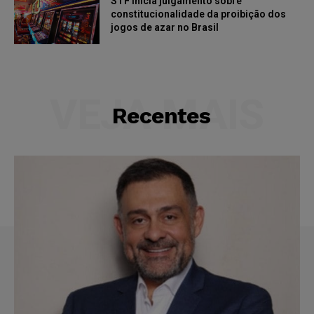
STF inicia julgamento sobre
constitucionalidade da proibição dos
jogos de azar no Brasil
VEJA MAIS
Recentes