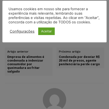
Nextdoor
E-mail
Mastodon
Usamos cookies em nosso site para fornecer a
experiência mais relevante, lembrando suas
LinkedIn
preferências e visitas repetidas. Ao clicar em “Aceitar”,
concorda com a utilização de TODOS os cookies.
Configurações
Aceitar
TAGS
ciberameaças
cibersegurança
phishing
segurança cibernética
VisionWare
Artigo anterior
Próximo artigo
Empresa de alimentos é
Condenada por desviar R$
condenada a indenizar
20 mil de presos, agente
consumidor por
penitenciária perde cargo
queimadura ao fritar
salgado