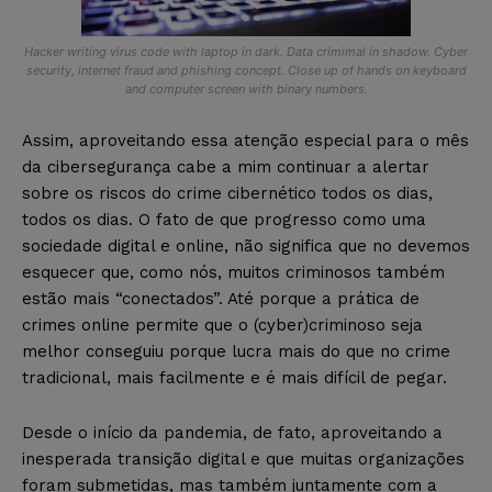
Hacker writing virus code with laptop in dark. Data crimimal in shadow. Cyber
security, internet fraud and phishing concept. Close up of hands on keyboard
and computer screen with binary numbers.
Assim, aproveitando essa atenção especial para o mês
da cibersegurança cabe a mim continuar a alertar
sobre os riscos do crime cibernético todos os dias,
todos os dias. O fato de que progresso como uma
sociedade digital e online, não significa que no devemos
esquecer que, como nós, muitos criminosos também
estão mais “conectados”. Até porque a prática de
crimes online permite que o (cyber)criminoso seja
melhor conseguiu porque lucra mais do que no crime
tradicional, mais facilmente e é mais difícil de pegar.
Desde o início da pandemia, de fato, aproveitando a
inesperada transição digital e que muitas organizações
foram submetidas, mas também juntamente com a