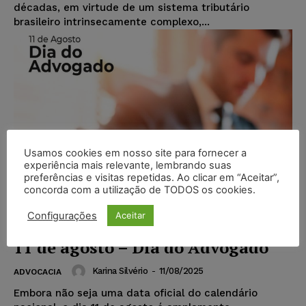
décadas, em virtude de um sistema tributário
brasileiro intrinsecamente complexo,...
Usamos cookies em nosso site para fornecer a
experiência mais relevante, lembrando suas
preferências e visitas repetidas. Ao clicar em “Aceitar”,
concorda com a utilização de TODOS os cookies.
Configurações
Aceitar
11 de agosto – Dia do Advogado
Karina Silvério
-
11/08/2025
ADVOCACIA
Embora não seja uma data oficial do calendário