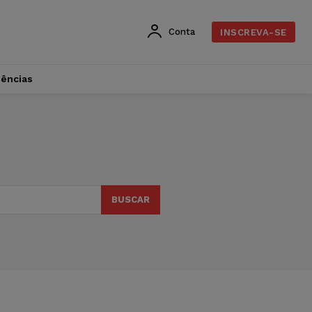
Conta
INSCREVA-SE
dências
BUSCAR