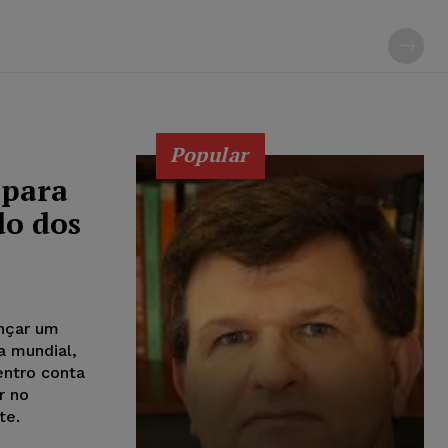
Popular
 para
do dos
nçar um
a mundial,
entro conta
r no
te.