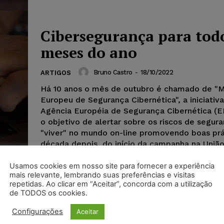
Cibersegurança para tod
meses do ano
Bruno Castro
-
18/10/2022
ARTIGOS
Há 10 anos o mês de outubro é chamado de "
Europeu de Segurança Cibernética", a iniciativ
Agência Européia de Segurança Cibernética (
o objetivo de alertar sobre os riscos de segur
"viver" no mundo on-line promovendo boas prá
década depois, do início da campanha na União
estamos (quase) de volta à estaca zero.
Usamos cookies em nosso site para fornecer a experiência
mais relevante, lembrando suas preferências e visitas
repetidas. Ao clicar em “Aceitar”, concorda com a utilização
de TODOS os cookies.
Configurações
Aceitar