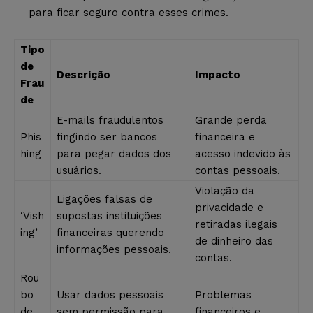
para ficar seguro contra esses crimes.
Tipo
de
Descrição
Impacto
Frau
de
E-mails fraudulentos
Grande perda
Phis
fingindo ser bancos
financeira e
hing
para pegar dados dos
acesso indevido às
usuários.
contas pessoais.
Violação da
Ligações falsas de
privacidade e
‘Vish
supostas instituições
retiradas ilegais
ing’
financeiras querendo
de dinheiro das
informações pessoais.
contas.
Rou
bo
Usar dados pessoais
Problemas
de
sem permissão para
financeiros e