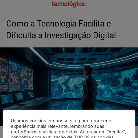
tecnológica.
Como a Tecnologia Facilita e
Dificulta a Investigação Digital
Usamos cookies em nosso site para fornecer a
experiência mais relevante, lembrando suas
preferências e visitas repetidas. Ao clicar em “Aceitar”,
concorda com a utilização de TODOS os cookies.
A tecnologia tem um papel complicado nas