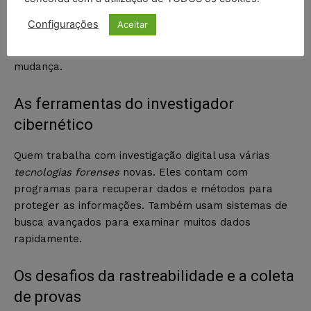
investigações cibernéticas
. Ajuda com ferramentas
Configurações
Aceitar
para encontrar e analisar
provas digitais
. Ao mesmo
tempo, torna as coisas difíceis devido à sua rápida
mudança.
As ferramentas do investigador
cibernético
Quem trabalha com investigação digital usa várias
tecnologias forenses
novas. Eles contam com
programas para recuperar dados e métodos para
proteger as informações. Também usam sistemas de
busca avançados para examinar muitos dados
rapidamente.
Os desafios da rastreabilidade e a coleta
de provas