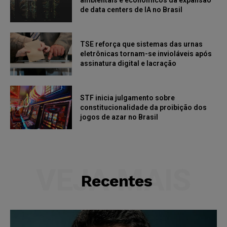
ambientais e econômicos da expansão
de data centers de IA no Brasil
TSE reforça que sistemas das urnas
eletrônicas tornam-se invioláveis após
assinatura digital e lacração
STF inicia julgamento sobre
constitucionalidade da proibição dos
jogos de azar no Brasil
VEJA MAIS
Recentes