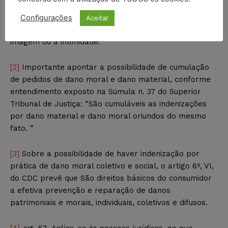
determina o artigo 5.º, incisos V e X, da Constituição
Federal que é assegurada a reparação do dano moral
Configurações
Aceitar
junto com o material quando ocorrer ofensa à honra, à
imagem ou à intimidade.
[2]
Importante apontar a possibilidade de cumulação
de pedidos de dano moral e dano material, conforme
entendimento exposto na Súmula n. 37 do Superior
Tribunal de Justiça: “São cumuláveis as indenizações
por dano material e dano moral oriundos do mesmo
fato. ”
[3]
Sobre a possibilidade de haver indenização por
prática de dano moral coletivo e social, o artigo 6º, VI,
do CDC prevê que São direitos básicos do consumidor
a efetiva prevenção e reparação de danos
patrimoniais e morais, individuais, coletivos e difusos.
[4]
art. 52. Aplica-se às pessoas jurídicas, no que