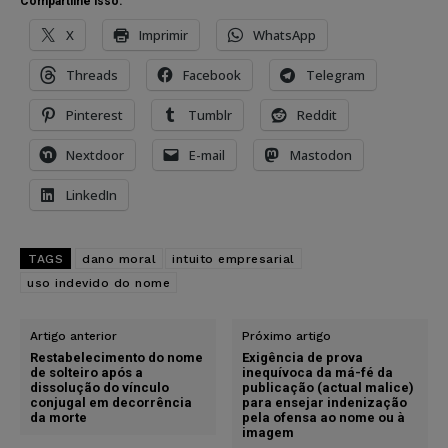
Compartilhe isso:
X
Imprimir
WhatsApp
Threads
Facebook
Telegram
Pinterest
Tumblr
Reddit
Nextdoor
E-mail
Mastodon
LinkedIn
TAGS
dano moral
intuito empresarial
uso indevido do nome
Artigo anterior
Próximo artigo
Restabelecimento do nome
Exigência de prova
de solteiro após a
inequívoca da má-fé da
dissolução do vínculo
publicação (actual malice)
conjugal em decorrência
para ensejar indenização
da morte
pela ofensa ao nome ou à
imagem