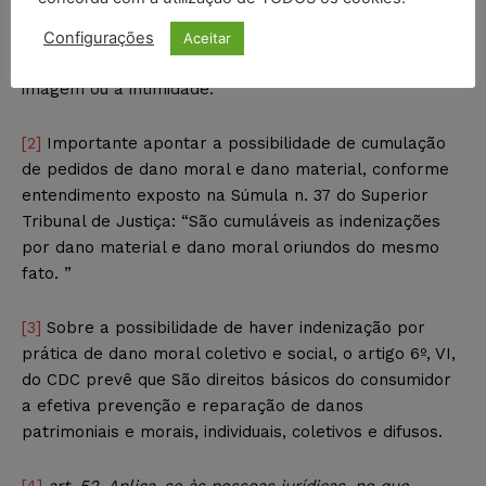
determina o artigo 5.º, incisos V e X, da Constituição
Federal que é assegurada a reparação do dano moral
Configurações
Aceitar
junto com o material quando ocorrer ofensa à honra, à
imagem ou à intimidade.
[2]
Importante apontar a possibilidade de cumulação
de pedidos de dano moral e dano material, conforme
entendimento exposto na Súmula n. 37 do Superior
Tribunal de Justiça: “São cumuláveis as indenizações
por dano material e dano moral oriundos do mesmo
fato. ”
[3]
Sobre a possibilidade de haver indenização por
prática de dano moral coletivo e social, o artigo 6º, VI,
do CDC prevê que São direitos básicos do consumidor
a efetiva prevenção e reparação de danos
patrimoniais e morais, individuais, coletivos e difusos.
[4]
art. 52. Aplica-se às pessoas jurídicas, no que