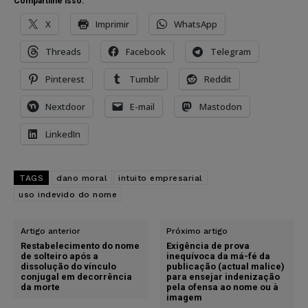
Compartilhe isso:
X
Imprimir
WhatsApp
Threads
Facebook
Telegram
Pinterest
Tumblr
Reddit
Nextdoor
E-mail
Mastodon
LinkedIn
TAGS
dano moral
intuito empresarial
uso indevido do nome
Artigo anterior
Próximo artigo
Restabelecimento do nome
Exigência de prova
de solteiro após a
inequívoca da má-fé da
dissolução do vínculo
publicação (actual malice)
conjugal em decorrência
para ensejar indenização
da morte
pela ofensa ao nome ou à
imagem