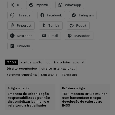
X
Imprimir
WhatsApp
Threads
Facebook
Telegram
Pinterest
Tumblr
Reddit
Nextdoor
E-mail
Mastodon
LinkedIn
TAGS
carlos abrão
comércio internacional
Direito econômico
direito internacional
reforma tributária
Soberania
Tarifação
Artigo anterior
Próximo artigo
Empresa de urbanização
TRF1 mantém BPC a mulher
responsabilizada por não
com hanseníase e nega
disponibilizar banheiro e
devolução de valores ao
refeitório a trabalhador
INSS