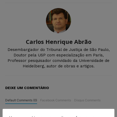
Carlos Henrique Abrão
Desembargador do Tribunal de Justiça de São Paulo,
Doutor pela USP com especialização em Paris,
Professor pesquisador convidado da Universidade de
Heidelberg, autor de obras e artigos.
DEIXE UM COMENTÁRIO
Default Comments (0)
Facebook Comments
Disqus Comments