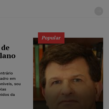
Popular
 de
lano
ntrário
uadro em
níveis, sou
olas
nidos da