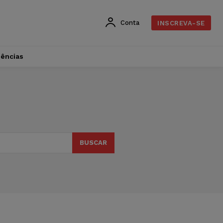
Conta
INSCREVA-SE
dências
BUSCAR