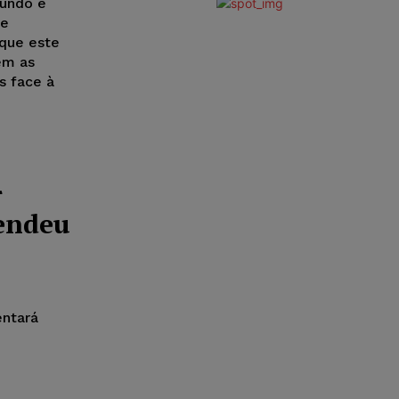
mundo e
de
 que este
ém as
s face à
r
pendeu
ntará