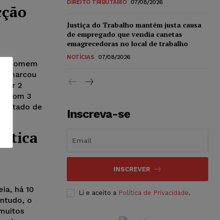
DIREITO TRIBUTÁRIO
07/08/2026
cção
Justiça do Trabalho mantém justa causa
de empregado que vendia canetas
emagrecedoras no local de trabalho
NOTÍCIAS
07/08/2026
, um homem
l e marcou
 por 2
da com 3
o estado de
Inscreva-se
tática
INSCREVER
ia, há 10
Li e aceito a
Política de Privacidade
.
ntudo, o
muitos