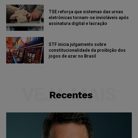
TSE reforça que sistemas das urnas
eletrônicas tornam-se invioláveis após
assinatura digital e lacração
STF inicia julgamento sobre
constitucionalidade da proibição dos
jogos de azar no Brasil
VEJA MAIS
Recentes