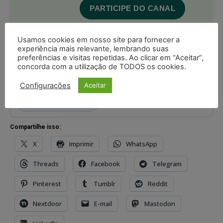
PARTICIPE DO CANAL
Usamos cookies em nosso site para fornecer a
experiência mais relevante, lembrando suas
preferências e visitas repetidas. Ao clicar em “Aceitar”,
concorda com a utilização de TODOS os cookies.
Acompanhe o Juristas no Google News
Configurações
Aceitar
receba as principais notícias jurídicas do Brasil
Seguir no Google
Compartilhe isso:
X
Imprimir
WhatsApp
Threads
Facebook
Telegram
Pinterest
Tumblr
Reddit
Nextdoor
E-mail
Mastodon