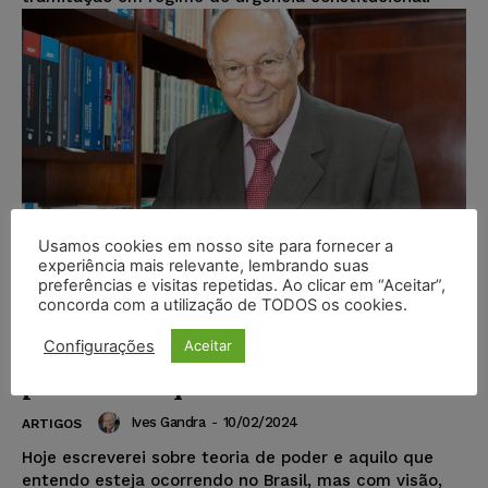
Usamos cookies em nosso site para fornecer a
experiência mais relevante, lembrando suas
preferências e visitas repetidas. Ao clicar em “Aceitar”,
concorda com a utilização de TODOS os cookies.
Configurações
Aceitar
O Projeto de poder de um
presidente que se diz comunista
Ives Gandra
-
10/02/2024
ARTIGOS
Hoje escreverei sobre teoria de poder e aquilo que
entendo esteja ocorrendo no Brasil, mas com visão,