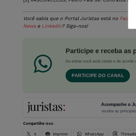
Você sabia que o Portal Juristas está no
Faceb
News
e
Linkedin
? Siga-nos!
Participe e receba as 
Ao entrar você está ciente e de acord
PARTICIPE DO CANAL
Acompanhe o Ju
receba as principais
Compartilhe isso:
X
Imprimir
WhatsApp
Thread