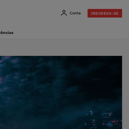
Conta
INSCREVA-SE
dências