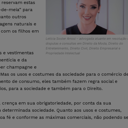
s reservam estas
é-de-meia” para
anto outros
agens naturais e
s com os filhos em
Letícia Soster Arrosi – advogada atuante em resolução
disputas e consultas em Direito da Moda, Direito do
Entretenimento, Direito Civil, Direito Empresarial e
s e vestimentas
Propriedade Intelectual
entícia e da
eber champagne e
. Mas os usos e costumes da sociedade para o comércio d
mento de consumo, eles também fazem regra social e
ios, para a sociedade e também para o Direito.
a crença em sua obrigatoriedade, por conta da sua
 determinada sociedade. Quanto aos usos e costumes,
boa fé e conforme as máximas comerciais, não podendo s