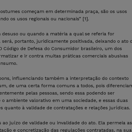
e costumes começam em determinada praça, são os usos
ando os usos regionais ou nacionais”
[1]
.
desuso ou quando a matéria a qual se referia for
será, portanto, juridicamente positivada, deixando o ato 
O Código de Defesa do Consumidor brasileiro, um dos
atizar e ir contra muitas práticas comerciais abusivas
consumo.
bons, influenciando também a interpretação do contexto
a um, de uma certa forma comuns a todos, pois diferencia
entemente pelas pessoas, sendo essa podendo ser
 é o ambiente valorativo em uma sociedade, e essas duas
s quanto à validade de contratações e relações jurídicas.
ao juízo de validade ou invalidade do ato. Ela permeia as
etação e concretização das regulações contratadas, na sua