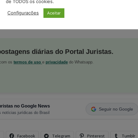
de TODOS os cookies.
Configurações
Aceitar
ook
,
Twitter
,
Instagram
,
Telegram
,
WhatsApp
,
Google
postagens diárias do Portal Juristas.
o com os
termos de uso
e
privacidade
do Whatsapp.
ristas no Google News
Seguir no Google
 notícias jurídicas do Brasil
s
Facebook
Telegram
Pinterest
Tumblr