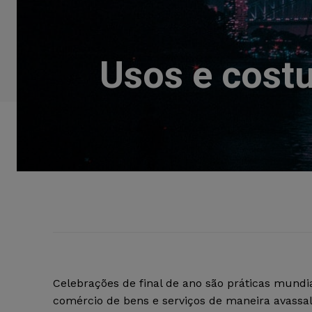
Usos e costu
Celebrações de final de ano são práticas mund
comércio de bens e serviços de maneira avassa