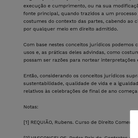
execução e cumprimento, ou na sua modifica
fonte principal, quando trazidos a um processo 
costumes do contexto das partes, cabendo ao cid
por qualquer meio em direito admitido.
Com base nestes conceitos jurídicos podemos c
usos e, as práticas deles advindas, como cost
possam ser razões para nortear interpretações e
Então, considerando os conceitos jurídicos supr
sustentabilidade, qualidade de vida e a igualda
relativos às celebrações de final de ano começ
Notas:
[1]
REQUIÃO, Rubens. Curso de Direito Comercial. 3
[2]
VASCONCELOS, Pedro Pais de. Contratos atípi