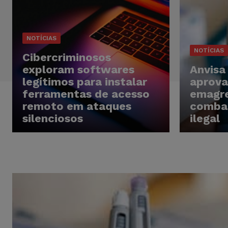
NOTÍCIAS
NOTÍCIAS
Cibercriminosos
exploram softwares
Anvisa
legítimos para instalar
aprova
ferramentas de acesso
emagre
remoto em ataques
comba
silenciosos
ilegal