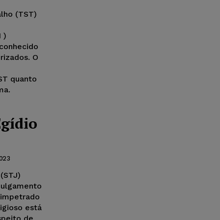
alho (TST)
 )
econhecido
rizados. O
ST quanto
ma.
gídio
2023
 (STJ)
 julgamento
 impetrado
igioso está
speito de