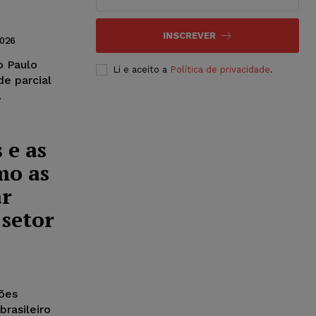
INSCREVER
2026
o Paulo
Li e aceito a
Política de privacidade
.
de parcial
.
 e as
mo as
ar
 setor
ções
brasileiro