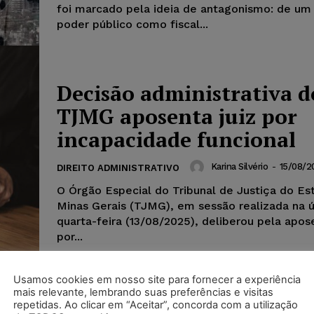
foi marcado pela ideia de antagonismo: de um 
poder público como fiscal...
Decisão administrativa d
TJMG aposenta juiz por
incapacidade funcional
Karina Silvério
-
15/08/2
DIREITO ADMINISTRATIVO
O Órgão Especial do Tribunal de Justiça do Es
Minas Gerais (TJMG), em sessão realizada na 
quarta-feira (13/08/2025), deliberou pela apos
por...
Usamos cookies em nosso site para fornecer a experiência
mais relevante, lembrando suas preferências e visitas
repetidas. Ao clicar em “Aceitar”, concorda com a utilização