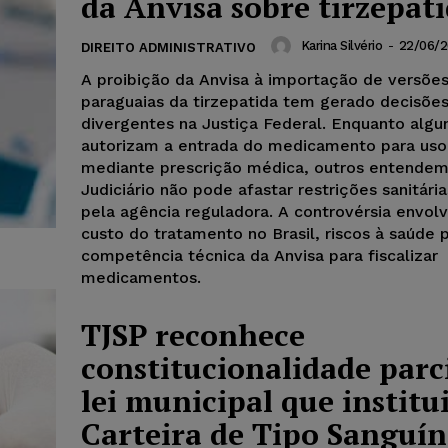
da Anvisa sobre tirzepat
Karina Silvério
-
22/06/
DIREITO ADMINISTRATIVO
A proibição da Anvisa à importação de versõe
paraguaias da tirzepatida tem gerado decisõe
divergentes na Justiça Federal. Enquanto algun
autorizam a entrada do medicamento para uso
mediante prescrição médica, outros entendem
Judiciário não pode afastar restrições sanitári
pela agência reguladora. A controvérsia envolv
custo do tratamento no Brasil, riscos à saúde p
competência técnica da Anvisa para fiscalizar
medicamentos.
TJSP reconhece
constitucionalidade parc
lei municipal que institu
Carteira de Tipo Sanguí