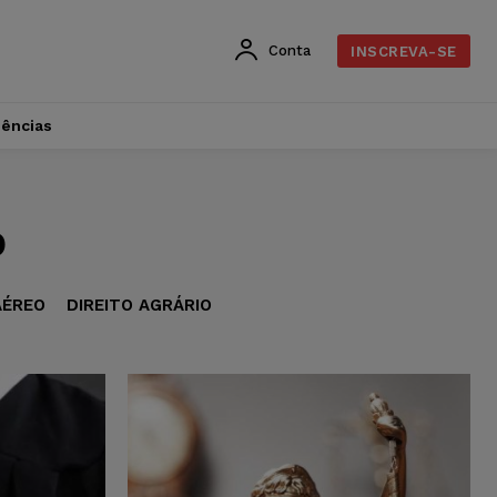
Conta
INSCREVA-SE
dências
o
AÉREO
DIREITO AGRÁRIO