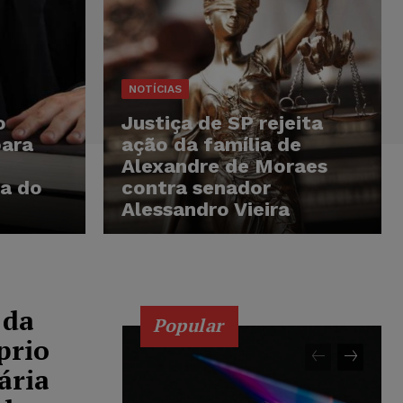
NOTÍCIAS
o
Justiça de SP rejeita
para
ação da família de
Alexandre de Moraes
a do
contra senador
Alessandro Vieira
 da
Popular
prio
ária