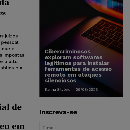
ida
2026
s
s
s juízes
 pessoal
 que o
Cibercriminosos
as impostas
exploram softwares
e o alto
legítimos para instalar
ública e a
ferramentas de acesso
remoto em ataques
silenciosos
Karina Silvério
-
05/08/2026
ial de
Inscreva-se
i
neo em