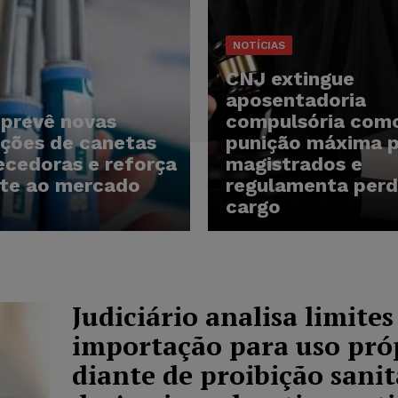
NOTÍCIAS
CNJ extingue
aposentadoria
 prevê novas
compulsória com
ções de canetas
punição máxima 
cedoras e reforça
magistrados e
te ao mercado
regulamenta perd
cargo
Judiciário analisa limites
importação para uso pró
diante de proibição sanit