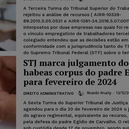
A Terceira Turma do Tribunal Superior do Trab
rejeitou a análise de recursos ( AIRR-10339-
89.2015.5.05.0531 e AIRR-1381-34.2016.5.07.0011
interpostos por duas empresas nas quais foi r
o vínculo empregatício de trabalhadores tercei
colegiado entendeu que as decisões estão em
conformidade com a jurisprudência tanto do T
do Supremo Tribunal Federal (STF) sobre o te
STJ marca julgamento do
habeas corpus do padre E
para fevereiro de 2024
Ricardo Krusty
-
13/12/
DIREITO ADMINISTRATIVO
A Sexta Turma do Superior Tribunal de Justiça
agendou para o dia 20 de fevereiro de 2024 o
do agravo regimental, equivalente ao recurso,
pela defesa do padre Egídio de Carvalho. O rel
sob custódia desde 17 de novembro, sendo su