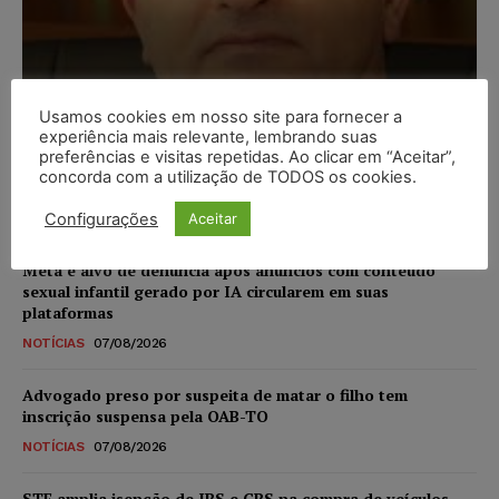
Usamos cookies em nosso site para fornecer a
Composição da taxa de
experiência mais relevante, lembrando suas
juros
preferências e visitas repetidas. Ao clicar em “Aceitar”,
concorda com a utilização de TODOS os cookies.
Carlos Henrique Abrão
-
07/08/2026
Configurações
Aceitar
Meta é alvo de denúncia após anúncios com conteúdo
sexual infantil gerado por IA circularem em suas
plataformas
NOTÍCIAS
07/08/2026
Advogado preso por suspeita de matar o filho tem
inscrição suspensa pela OAB-TO
NOTÍCIAS
07/08/2026
STF amplia isenção de IBS e CBS na compra de veículos