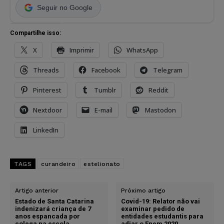
Seguir no Google
Compartilhe isso:
X
Imprimir
WhatsApp
Threads
Facebook
Telegram
Pinterest
Tumblr
Reddit
Nextdoor
E-mail
Mastodon
LinkedIn
TAGS
curandeiro
estelionato
Artigo anterior
Próximo artigo
Estado de Santa Catarina
Covid-19: Relator não vai
indenizará criança de 7
examinar pedido de
anos espancada por
entidades estudantis para
colega na escola
adiar o Enem 2020