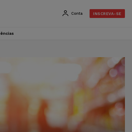
Conta
INSCREVA-SE
dências