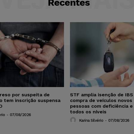
Recentes
reso por suspeita de
STF amplia isenção de IBS
ho tem inscrição suspensa
compra de veículos novos 
O
pessoas com deficiência e
todos os níveis
rio
-
07/08/2026
Karina Silvério
-
07/08/2026