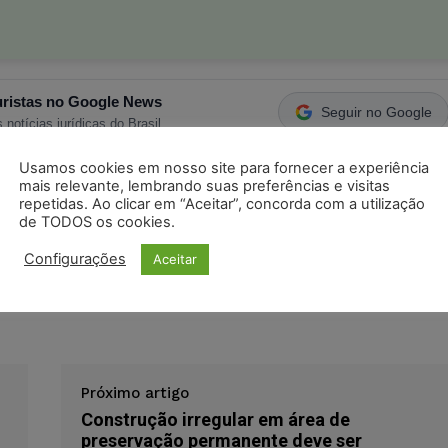
ristas no Google News
Seguir no Google
 notícias jurídicas do Brasil
Usamos cookies em nosso site para fornecer a experiência
mais relevante, lembrando suas preferências e visitas
s
Facebook
Telegram
Pinterest
Tumblr
repetidas. Ao clicar em “Aceitar”, concorda com a utilização
de TODOS os cookies.
odon
LinkedIn
Configurações
Aceitar
Próximo artigo
Construção irregular em área de
preservação permanente deve ser