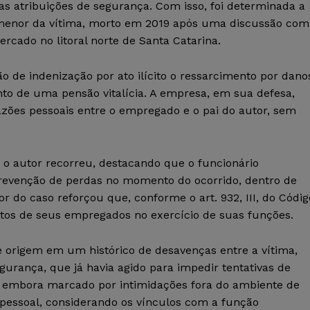
as atribuições de segurança. Com isso, foi determinada a
 menor da vítima, morto em 2019 após uma discussão com
cado no litoral norte de Santa Catarina.
 de indenização por ato ilícito o ressarcimento por dano
o de uma pensão vitalícia. A empresa, em sua defesa,
zões pessoais entre o empregado e o pai do autor, sem
, o autor recorreu, destacando que o funcionário
prevenção de perdas no momento do ocorrido, dentro de
r do caso reforçou que, conforme o art. 932, III, do Códig
atos de seus empregados no exercício de suas funções.
ve origem em um histórico de desavenças entre a vítima,
urança, que já havia agido para impedir tentativas de
to, embora marcado por intimidações fora do ambiente de
 pessoal, considerando os vínculos com a função