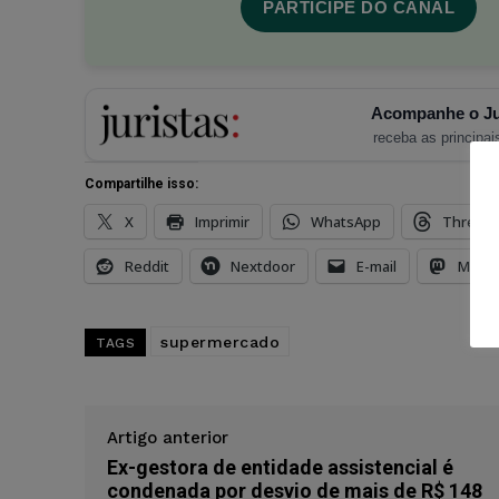
PARTICIPE DO CANAL
Acompanhe o Ju
receba as principais
Compartilhe isso:
X
Imprimir
WhatsApp
Thread
Reddit
Nextdoor
E-mail
Mast
supermercado
TAGS
Artigo anterior
Ex-gestora de entidade assistencial é
condenada por desvio de mais de R$ 148