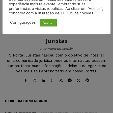
experiência mais relevante, lembrando suas
preferências e visitas repetidas. Ao clicar em “Aceitar”,
concorda com a utilização de TODOS os cookies.
Configurações
Aceitar
Juristas
http://juristas.com.br
O Portal Juristas nasceu com o objetivo de integrar
uma comunidade jurídica onde os internautas possam
compartilhar suas informações, ideias e delegar cada
vez mais seu aprendizado em nosso Portal.
DEIXE UM COMENTÁRIO
Default Comments (0)
Facebook Comments
Disqus Comments