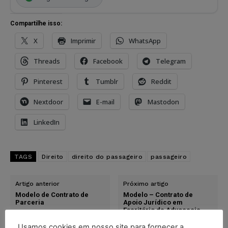
Compartilhe isso:
X
Imprimir
WhatsApp
Threads
Facebook
Telegram
Pinterest
Tumblr
Reddit
Nextdoor
E-mail
Mastodon
LinkedIn
TAGS
Direito
direito do passageiro
passageiro
Artigo anterior
Próximo artigo
Modelo de Contrato de
Modelo – Contrato de
Parceria
Apoio Jurídico em
Escritório de Advocacia
Usamos cookies em nosso site para fornecer a