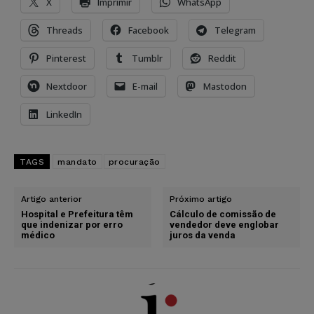
X
Imprimir
WhatsApp
Threads
Facebook
Telegram
Pinterest
Tumblr
Reddit
Nextdoor
E-mail
Mastodon
LinkedIn
TAGS
mandato
procuração
Artigo anterior
Próximo artigo
Hospital e Prefeitura têm
Cálculo de comissão de
que indenizar por erro
vendedor deve englobar
médico
juros da venda