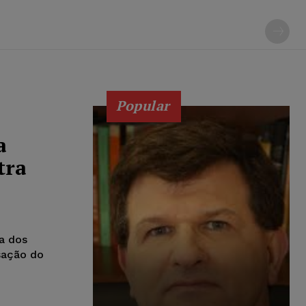
Popular
a
tra
ra dos
sação do