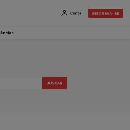
Conta
INSCREVA-SE
dências
BUSCAR