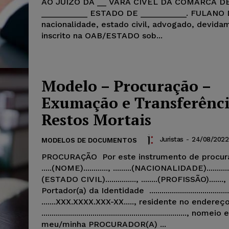
AO JUÍZO DA __ VARA CÍVEL DA COMARCA D
__________ ESTADO DE __________. FULANO 
nacionalidade, estado civil, advogado, devida
inscrito na OAB/ESTADO sob...
Modelo – Procuração –
Exumação e Transferênci
Restos Mortais
Juristas
-
24/08/2022
MODELOS DE DOCUMENTOS
PROCURAÇÃO Por este instrumento de procur
.....(NOME)............, .........(NACIONALIDADE)..........., ..
(ESTADO CIVIL)..............., ........(PROFISSÃO).......,
Portador(a) da Identidade ......................................
.......XXX.XXXX.XXX-XX....., residente no endereç
......................................................................., no
meu/minha PROCURADOR(A) ...