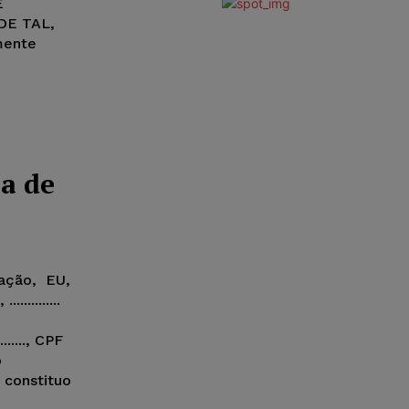
E
DE TAL,
mente
a de
ação, EU,
............
........, CPF
o
meio e constituo