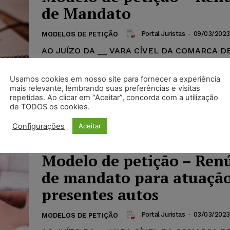
de Mandato
Portal Juristas
-
09/03/2023
MODELOS DE PETIÇÃO
AO JUÍZO DA __ VARA CÍVEL DA COMARCA D
__________ ESTADO DE __________. FULANO 
nacionalidade, estado civil, advogado, devida
Usamos cookies em nosso site para fornecer a experiência
inscrito na OAB/ESTADO sob...
mais relevante, lembrando suas preferências e visitas
repetidas. Ao clicar em “Aceitar”, concorda com a utilização
de TODOS os cookies.
Configurações
Aceitar
Modelo de petição – Ren
de mandato para atuaçã
presentes autos
Portal Juristas
-
03/03/2023
MODELOS DE PETIÇÃO