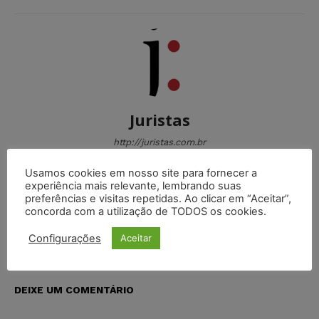
Juristas
http://juristas.com.br
O Portal Juristas nasceu com o objetivo de integrar
Usamos cookies em nosso site para fornecer a
uma comunidade jurídica onde os internautas possam
experiência mais relevante, lembrando suas
compartilhar suas informações, ideias e delegar cada
preferências e visitas repetidas. Ao clicar em “Aceitar”,
vez mais seu aprendizado em nosso Portal.
concorda com a utilização de TODOS os cookies.
Configurações
Aceitar
DEIXE UM COMENTÁRIO