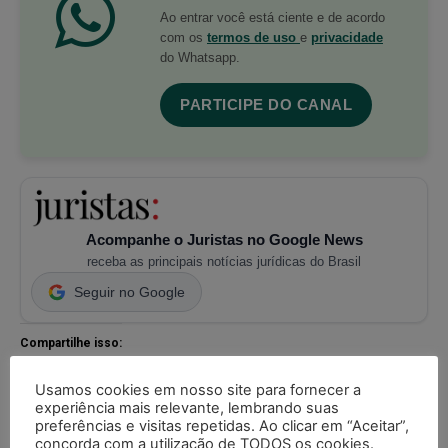
Ao entrar você está ciente e de acordo
com os
termos de uso
e
privacidade
do Whatsapp.
PARTICIPE DO CANAL
Acompanhe o Juristas no Google News
receba as principais notícias jurídicas do Brasil
Seguir no Google
Compartilhe isso:
X
Imprimir
WhatsApp
Usamos cookies em nosso site para fornecer a
experiência mais relevante, lembrando suas
Threads
Facebook
Telegram
preferências e visitas repetidas. Ao clicar em “Aceitar”,
concorda com a utilização de TODOS os cookies.