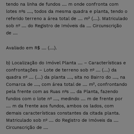
tendo na linha de fundos …. m onde confronta com
lotes nºs …., todos da mesma quadra e planta, tendo o
referido terreno a área total de …. m² (….). Matriculado
sob nº …. do Registro de Imóveis da …. Circunscrição
de ….
Avaliado em R$ …. (….).
b) Localização do Imóvel Planta …. – Características e
confrontações – Lote de terreno sob nº …. (….) da
quadra nº …. (….) da planta …., sita no Bairro do …., na
Comarca de …., com área total de …. m², confrontando
pela frente com as Ruas nºs …. da Planta, fazendo
fundos com o lote nº …., medindo …. m de frente por
…. m da frente aos fundos, ambos os lados, com
demais características constantes da citada planta.
Matriculado sob nº …. do Registro de Imóveis da ….
Circunscrição de ….