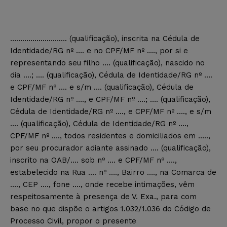
………………………. (qualificação), inscrita na Cédula de
Identidade/RG nº …. e no CPF/MF nº …., por si e
representando seu filho …. (qualificação), nascido no
dia ….; …. (qualificação), Cédula de Identidade/RG nº ….
e CPF/MF nº …. e s/m …. (qualificação), Cédula de
Identidade/RG nº …., e CPF/MF nº ….; …. (qualificação),
Cédula de Identidade/RG nº …., e CPF/MF nº …., e s/m
…. (qualificação), Cédula de Identidade/RG nº ….,
CPF/MF nº …., todos residentes e domiciliados em …..,
por seu procurador adiante assinado …. (qualificação),
inscrito na OAB/…. sob nº …. e CPF/MF nº ….,
estabelecido na Rua …. nº …., Bairro …., na Comarca de
…., CEP …., fone …., onde recebe intimações, vêm
respeitosamente à presença de V. Exa., para com
base no que dispõe o artigos 1.032/1.036 do Código de
Processo Civil, propor o presente