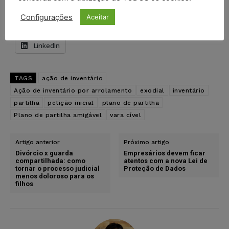
Pinterest
Tumblr
Reddit
Configurações
Aceitar
Nextdoor
E-mail
Mastodon
LinkedIn
TAGS
ação de inventário
Ação de inventário por arrolamento
exodial
inventário
partilha
petição inicial
plano de partilha
Plano de partilha amigável
vara cível
Artigo anterior
Próximo artigo
Divórcio x guarda
Empresários devem ficar
compartilhada: como
atentos com a nova Lei de
tornar o processo judicial
Proteção de Dados
menos doloroso para os
filhos