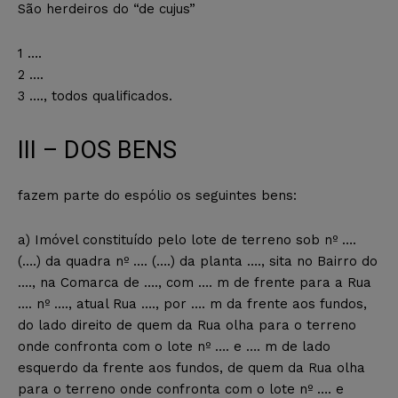
São herdeiros do “de cujus”
1 ….
2 ….
3 …., todos qualificados.
III – DOS BENS
fazem parte do espólio os seguintes bens:
a) Imóvel constituído pelo lote de terreno sob nº ….
(….) da quadra nº …. (….) da planta …., sita no Bairro do
…., na Comarca de …., com …. m de frente para a Rua
…. nº …., atual Rua …., por …. m da frente aos fundos,
do lado direito de quem da Rua olha para o terreno
onde confronta com o lote nº …. e …. m de lado
esquerdo da frente aos fundos, de quem da Rua olha
para o terreno onde confronta com o lote nº …. e