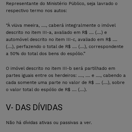
Representante do Ministério Público, seja lavrado o
respectivo termo nos autos:
“À viúva meeira, …., caberá integralmente o imóvel
descrito no item III-a, avaliado em R$ …. (….) e
automóvel descrito no item III-c, avaliado em R$ ….
(….), perfazendo o total de R$ …. (….), correspondente
a 50% do total dos bens do espólio.”
O imóvel descrito no item III-b será partilhado em
partes iguais entre os herdeiros: …., …. e …., cabendo a
cada somente uma parte no valor de R$ …. (….), sobre
o valor total do espólio de R$ …. (….).
V- DAS DÍVIDAS
Não há dívidas ativas ou passivas a ver.