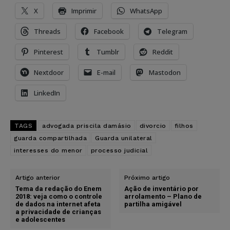
X
Imprimir
WhatsApp
Threads
Facebook
Telegram
Pinterest
Tumblr
Reddit
Nextdoor
E-mail
Mastodon
LinkedIn
TAGS
advogada priscila damásio
divorcio
filhos
guarda compartilhada
Guarda unilateral
interesses do menor
processo judicial
Artigo anterior
Próximo artigo
Tema da redação do Enem
Ação de inventário por
2018: veja como o controle
arrolamento – Plano de
de dados na internet afeta
partilha amigável
a privacidade de crianças
e adolescentes