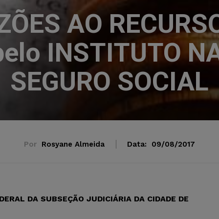
ÕES AO RECURS
 pelo INSTITUTO 
SEGURO SOCIAL
Por
Rosyane Almeida
Data:
09/08/2017
ERAL DA SUBSEÇÃO JUDICIÁRIA DA CIDADE DE