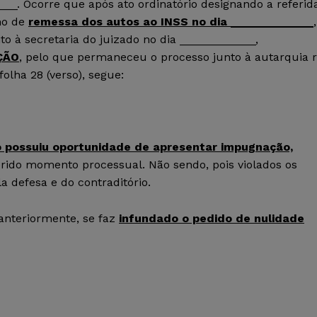
___. Ocorre que após ato ordinatório designando a referid
rmo de
remessa dos autos ao INSS no dia _____________
,
to à secretaria do juizado no dia ____________,
ÇÃO
, pelo que permaneceu o processo junto à autarquia 
lha 28 (verso), segue:
 possuiu oportunidade de apresentar impugnação,
erido momento processual. Não sendo, pois violados os
 defesa e do contraditório.
anteriormente, se faz
infundado o pedido de nulidade