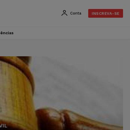
Conta
INSCREVA-SE
dências
VIL